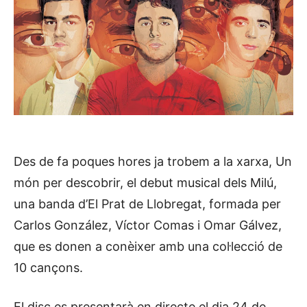
Des de fa poques hores ja trobem a la xarxa, Un
món per descobrir, el debut musical dels Milú,
una banda d’El Prat de Llobregat, formada per
Carlos González, Víctor Comas i Omar Gálvez,
que es donen a conèixer amb una col·lecció de
10 cançons.
El disc es presentarà en directe el dia 24 de