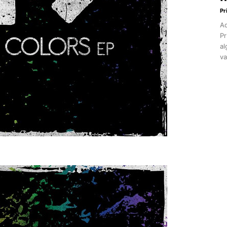
Pr
Aq
Pr
al
va