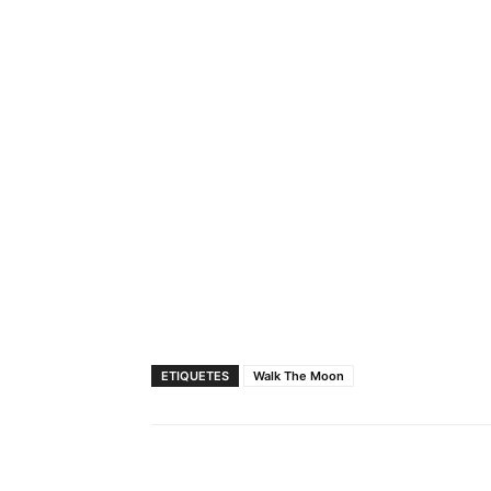
ETIQUETES
Walk The Moon