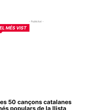
- Publicitat -
EL MÉS VIST
es 50 cançons catalanes
és populars de la llista