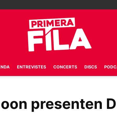
ENDA
ENTREVISTES
CONCERTS
DISCS
PODC
Primera
oon presenten Di
Fila