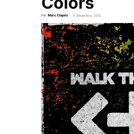
Colors
Per
Marc Clapés
-
5 desembre, 2015