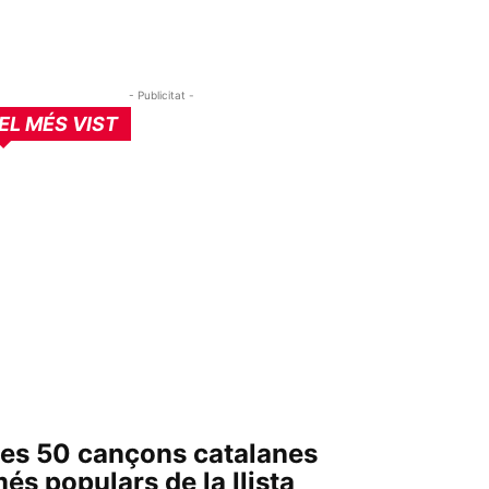
- Publicitat -
EL MÉS VIST
es 50 cançons catalanes
és populars de la llista