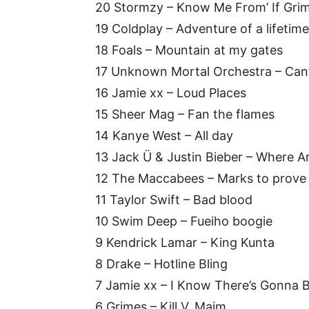
20 Stormzy – Know Me From’ If Grim
19 Coldplay – Adventure of a lifetime
18 Foals – Mountain at my gates
17 Unknown Mortal Orchestra – Can
16 Jamie xx – Loud Places
15 Sheer Mag – Fan the flames
14 Kanye West – All day
13 Jack Ü & Justin Bieber – Where 
12 The Maccabees – Marks to prove 
11 Taylor Swift – Bad blood
10 Swim Deep – Fueiho boogie
9 Kendrick Lamar – King Kunta
8 Drake – Hotline Bling
7 Jamie xx – I Know There’s Gonna 
6 Grimes – Kill V. Maim