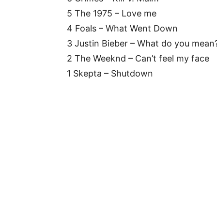
5 The 1975 – Love me
4 Foals – What Went Down
3 Justin Bieber – What do you mean
2 The Weeknd – Can’t feel my face
1 Skepta – Shutdown