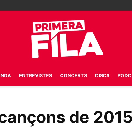
ENDA
ENTREVISTES
CONCERTS
DISCS
PODC
Primera
 cançons de 201
Fila