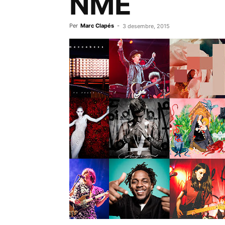
NME
Per
Marc Clapés
-
3 desembre, 2015