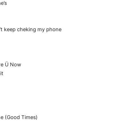
e’s
’t keep cheking my phone
Are Ü Now
it
Be (Good Times)