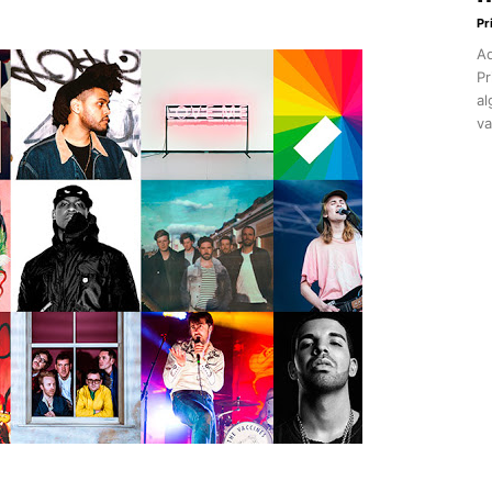
Pr
Aq
Pr
al
va