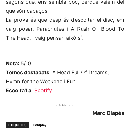
segons què, ens sembla poc, perquè veiem del
que són capaços.
La prova és que després d’escoltar el disc, em
vaig posar, Parachutes i A Rush Of Blood To
The Head, i vaig pensar, això sí.
_____________
Nota
: 5/10
Temes destacats:
A Head Full Of Dreams,
Hymn for the Weekend i Fun
Escolta’l a
:
Spotify
- Publicitat -
Marc Clapés
ETIQUETES
Coldplay