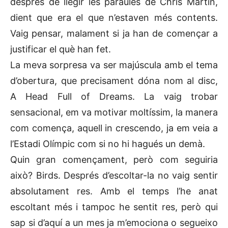
després de llegir les paraules de Chris Martin,
dient que era el que n’estaven més contents.
Vaig pensar, malament si ja han de començar a
justificar el què han fet.
La meva sorpresa va ser majúscula amb el tema
d’obertura, que precisament dóna nom al disc,
A Head Full of Dreams. La vaig trobar
sensacional, em va motivar moltíssim, la manera
com comença, aquell in crescendo, ja em veia a
l’Estadi Olímpic com si no hi hagués un demà.
Quin gran començament, però com seguiria
això? Birds. Després d’escoltar-la no vaig sentir
absolutament res. Amb el temps l’he anat
escoltant més i tampoc he sentit res, però qui
sap si d’aquí a un mes ja m’emociona o segueixo