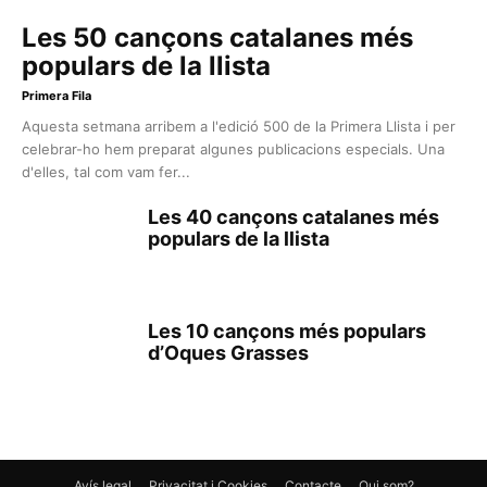
Les 50 cançons catalanes més
populars de la llista
Primera Fila
Aquesta setmana arribem a l'edició 500 de la Primera Llista i per
celebrar-ho hem preparat algunes publicacions especials. Una
d'elles, tal com vam fer...
Les 40 cançons catalanes més
populars de la llista
Les 10 cançons més populars
d’Oques Grasses
Avís legal
Privacitat i Cookies
Contacte
Qui som?