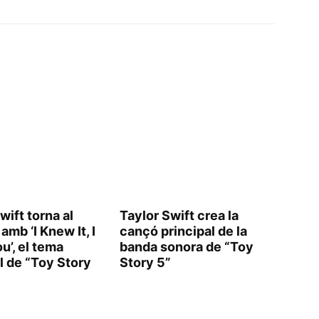
wift torna al
Taylor Swift crea la
amb ‘I Knew It, I
cançó principal de la
u’, el tema
banda sonora de “Toy
l de “Toy Story
Story 5”