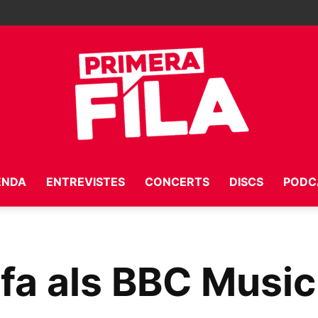
ENDA
ENTREVISTES
CONCERTS
DISCS
PODC
Primera
mfa als BBC Musi
Fila