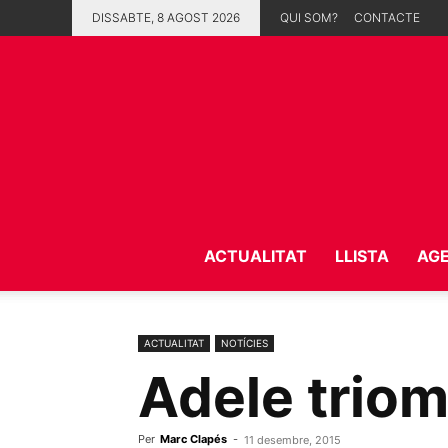
DISSABTE, 8 AGOST 2026
QUI SOM?
CONTACTE
ACTUALITAT
LLISTA
AG
ACTUALITAT
NOTÍCIES
Adele trio
Per
Marc Clapés
-
11 desembre, 2015