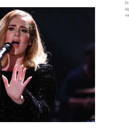
Pr
al
va