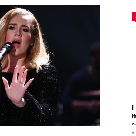
L
m
Pr
Aq