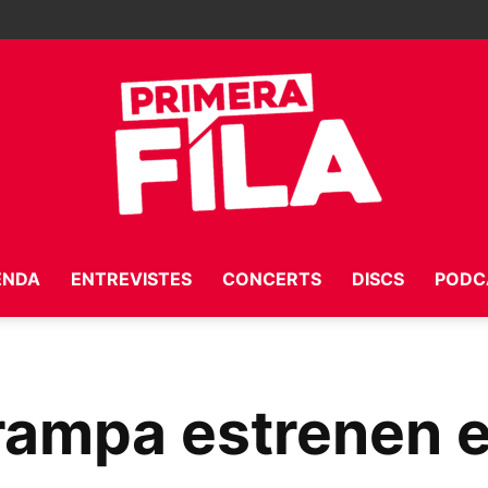
ENDA
ENTREVISTES
CONCERTS
DISCS
PODC
Primera
ampa estrenen el
Fila