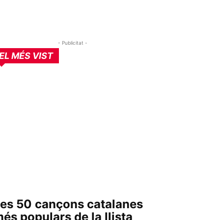
- Publicitat -
EL MÉS VIST
es 50 cançons catalanes
és populars de la llista