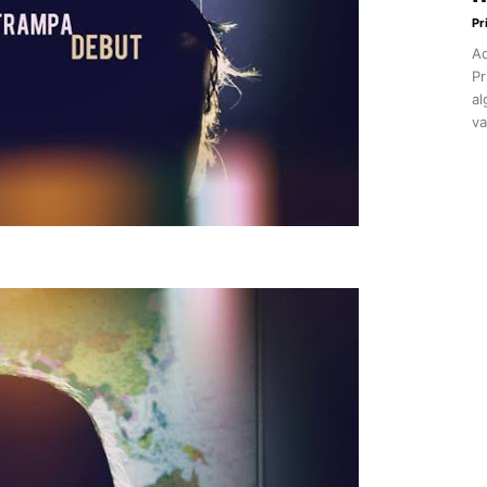
Pr
Aq
Pr
al
va