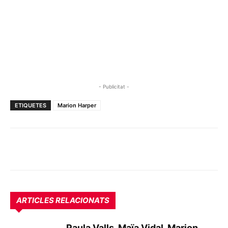
- Publicitat -
ETIQUETES
Marion Harper
ARTICLES RELACIONATS
Paula Valls, Maïa Vidal, Marion