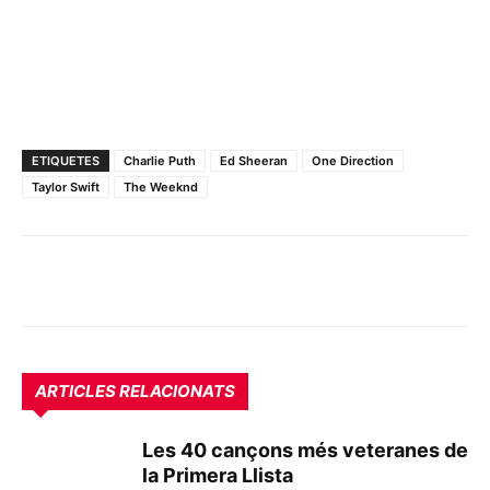
ETIQUETES
Charlie Puth
Ed Sheeran
One Direction
Taylor Swift
The Weeknd
ARTICLES RELACIONATS
Les 40 cançons més veteranes de
la Primera Llista