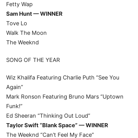
Fetty Wap
Sam Hunt — WINNER
Tove Lo
Walk The Moon
The Weeknd
SONG OF THE YEAR
Wiz Khalifa Featuring Charlie Puth “See You
Again”
Mark Ronson Featuring Bruno Mars “Uptown
Funk!”
Ed Sheeran “Thinking Out Loud”
Taylor Swift “Blank Space” — WINNER
The Weeknd “Can’t Feel My Face”