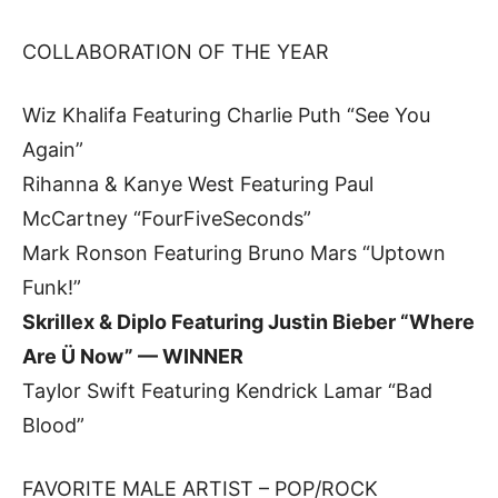
COLLABORATION OF THE YEAR
Wiz Khalifa Featuring Charlie Puth “See You
Again”
Rihanna & Kanye West Featuring Paul
McCartney “FourFiveSeconds”
Mark Ronson Featuring Bruno Mars “Uptown
Funk!”
Skrillex & Diplo Featuring Justin Bieber “Where
Are Ü Now” — WINNER
Taylor Swift Featuring Kendrick Lamar “Bad
Blood”
FAVORITE MALE ARTIST – POP/ROCK