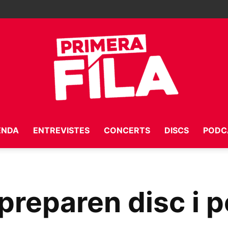
ENDA
ENTREVISTES
CONCERTS
DISCS
PODC
Primera
reparen disc i p
Fila