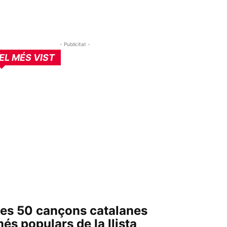
- Publicitat -
EL MÉS VIST
es 50 cançons catalanes
és populars de la llista