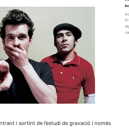
Pr
Aq
Pr
al
va
rant i sortint de l’estudi de gravació i només