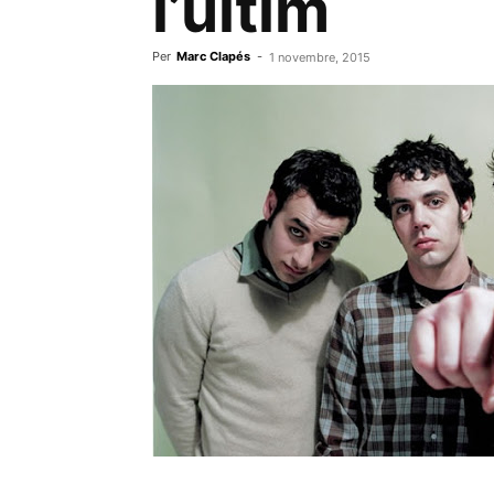
l’últim
Per
Marc Clapés
-
1 novembre, 2015