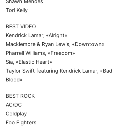
Shawn Mendes
Tori Kelly
BEST VIDEO
Kendrick Lamar, «Alright»
Macklemore & Ryan Lewis, «Downtown»
Pharrell Williams, «Freedom»
Sia, «Elastic Heart»
Taylor Swift featuring Kendrick Lamar, «Bad
Blood»
BEST ROCK
AC/DC
Coldplay
Foo Fighters