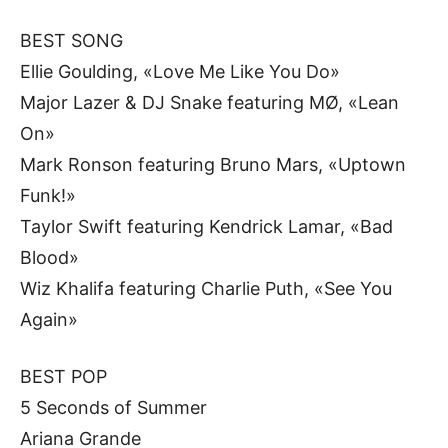
BEST SONG
Ellie Goulding, «Love Me Like You Do»
Major Lazer & DJ Snake featuring MØ, «Lean
On»
Mark Ronson featuring Bruno Mars, «Uptown
Funk!»
Taylor Swift featuring Kendrick Lamar, «Bad
Blood»
Wiz Khalifa featuring Charlie Puth, «See You
Again»
BEST POP
5 Seconds of Summer
Ariana Grande