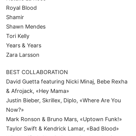
Royal Blood
Shamir
Shawn Mendes
Tori Kelly
Years & Years
Zara Larsson
BEST COLLABORATION
David Guetta featuring Nicki Minaj, Bebe Rexha
& Afrojack, «Hey Mama»
Justin Bieber, Skrillex, Diplo, «Where Are You
Now?»
Mark Ronson & Bruno Mars, «Uptown Funk!»
Taylor Swift & Kendrick Lamar, «Bad Blood»