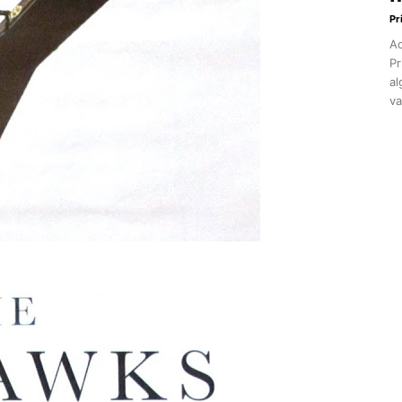
Pr
Aq
Pr
al
va