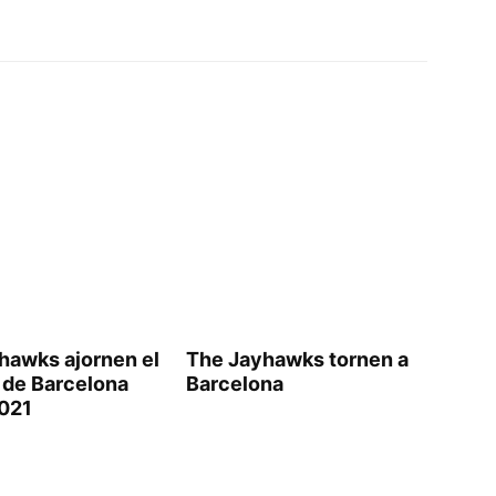
hawks ajornen el
The Jayhawks tornen a
 de Barcelona
Barcelona
2021