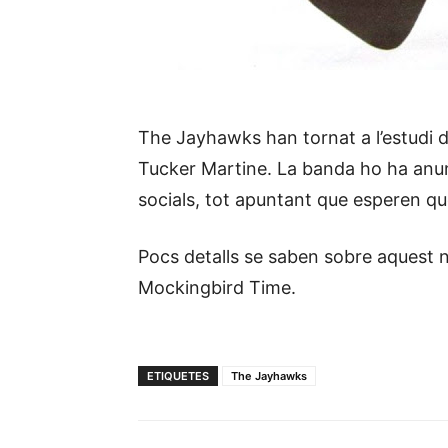
The Jayhawks han tornat a l’estudi de
Tucker Martine. La banda ho ha anunc
socials, tot apuntant que esperen que 
Pocs detalls se saben sobre aquest n
Mockingbird Time.
ETIQUETES
The Jayhawks