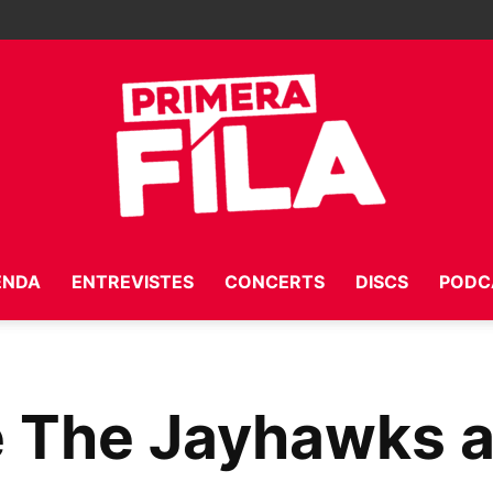
ENDA
ENTREVISTES
CONCERTS
DISCS
PODC
Primera
e The Jayhawks a
Fila