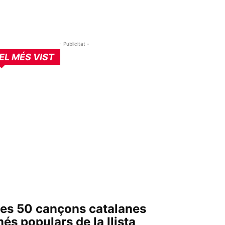
- Publicitat -
EL MÉS VIST
es 50 cançons catalanes
és populars de la llista