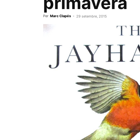
primavera
Per
Marc Clapés
-
29 setembre, 2015