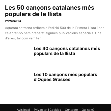
Les 50 cançons catalanes més
populars de la llista
Primera Fila
Aquesta setmana arribem a l'edició 500 de la Primera Llista i per
celebrar-ho hem preparat algunes publicacions especials. Una
d'elles, tal com vam fer...
Les 40 cançons catalanes més
populars de la llista
Les 10 cançons més populars
d’Oques Grasses
Avís legal
Privacitat i Cookies
Contacte
Qui som?