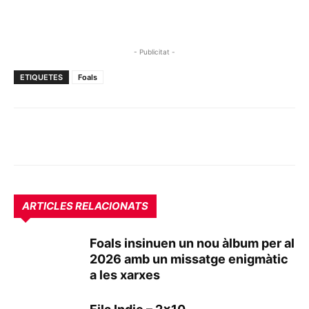
- Publicitat -
ETIQUETES
Foals
ARTICLES RELACIONATS
Foals insinuen un nou àlbum per al
2026 amb un missatge enigmàtic
a les xarxes