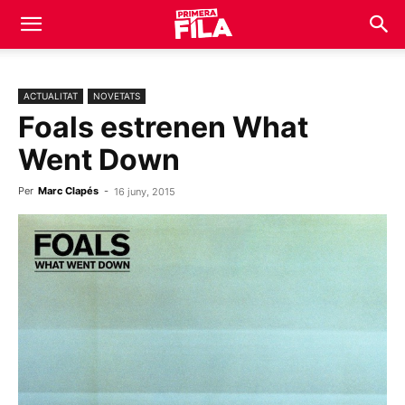
ACTUALITAT
NOVETATS
Foals estrenen What
Went Down
Per
Marc Clapés
-
16 juny, 2015