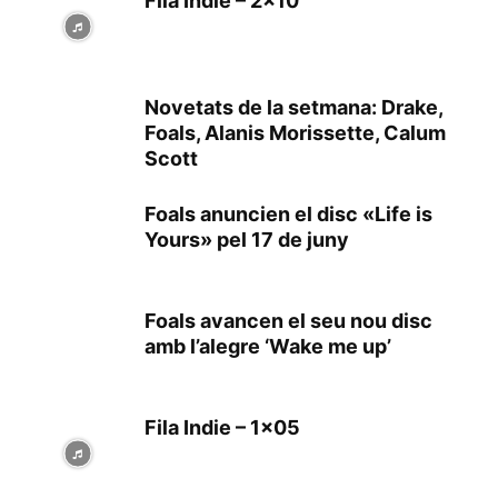
Fila Indie – 2×10
Novetats de la setmana: Drake,
Foals, Alanis Morissette, Calum
Scott
Foals anuncien el disc «Life is
Yours» pel 17 de juny
Foals avancen el seu nou disc
amb l’alegre ‘Wake me up’
Fila Indie – 1×05