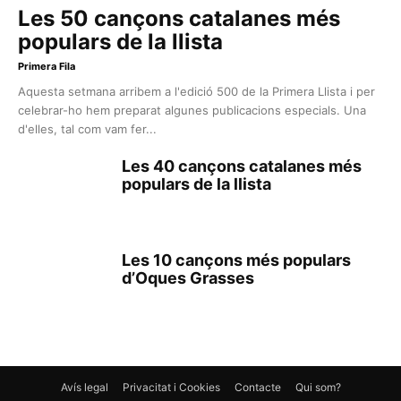
Les 50 cançons catalanes més
populars de la llista
Primera Fila
Aquesta setmana arribem a l'edició 500 de la Primera Llista i per
celebrar-ho hem preparat algunes publicacions especials. Una
d'elles, tal com vam fer...
Les 40 cançons catalanes més
populars de la llista
Les 10 cançons més populars
d’Oques Grasses
Avís legal
Privacitat i Cookies
Contacte
Qui som?