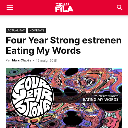
ACTUALITAT
NOVETATS
Four Year Strong estrenen
Eating My Words
Per
Marc Clapés
-
12 maig, 2015