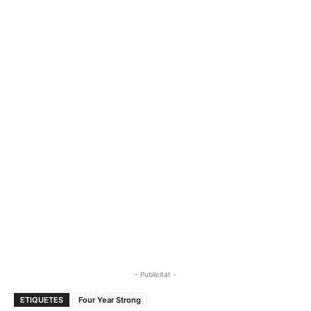
- Publicitat -
ETIQUETES
Four Year Strong