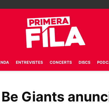
ENDA
ENTREVISTES
CONCERTS
DISCS
PODC
Primera
 Be Giants anunc
Fila