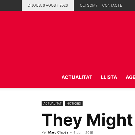
DIJOUS, 6 AGOST 2026
QUI SOM?
CONTACTE
ACTUALITAT
LLISTA
AG
ACTUALITAT
NOTÍCIES
They Might
Per
Marc Clapés
-
6 abril, 2015