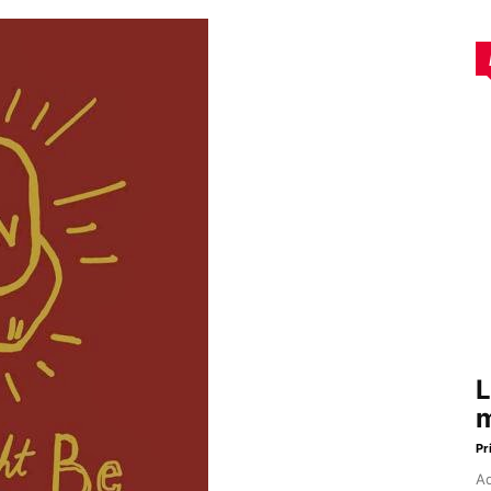
L
m
Pr
Aq