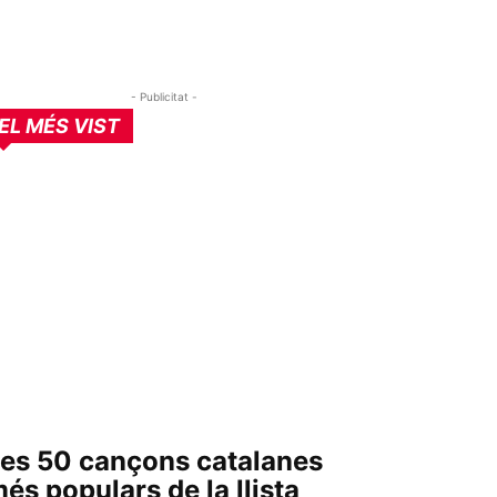
- Publicitat -
EL MÉS VIST
es 50 cançons catalanes
és populars de la llista