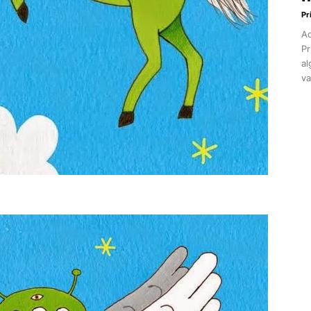
Pr
Aq
Pr
al
va