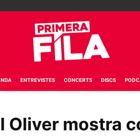
ENDA
ENTREVISTES
CONCERTS
DISCS
PODC
Primera
l Oliver mostra 
Fila