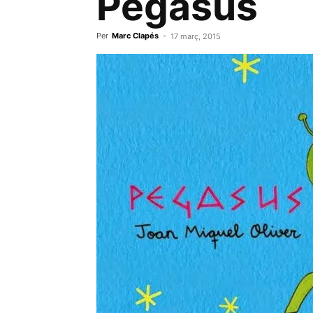
Pegasus
Per
Marc Clapés
-
17 març, 2015