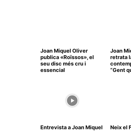
Joan Miquel Oliver
Joan Mi
publica «Roïssos», el
retrata 
seu disc més cru i
contem
essencial
“Gent q
Entrevista a Joan Miquel
Neix el 