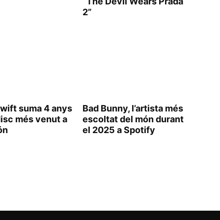
“The Devil Wears Prada
2”
Swift suma 4 anys
Bad Bunny, l’artista més
disc més venut a
escoltat del món durant
ón
el 2025 a Spotify