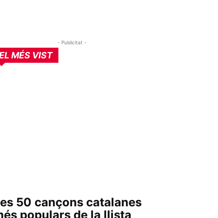
- Publicitat -
EL MÉS VIST
es 50 cançons catalanes
és populars de la llista