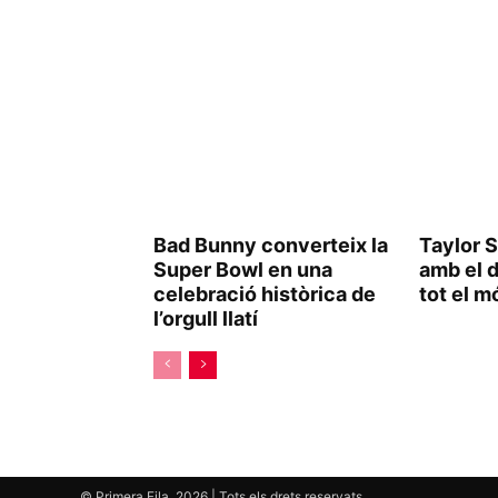
Bad Bunny converteix la
Taylor 
Super Bowl en una
amb el 
celebració històrica de
tot el m
l’orgull llatí
© Primera Fila, 2026 | Tots els drets reservats