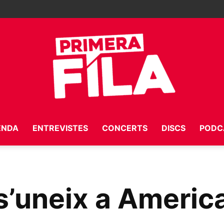
ENDA
ENTREVISTES
CONCERTS
DISCS
PODC
Primera
s’uneix a Americ
Fila