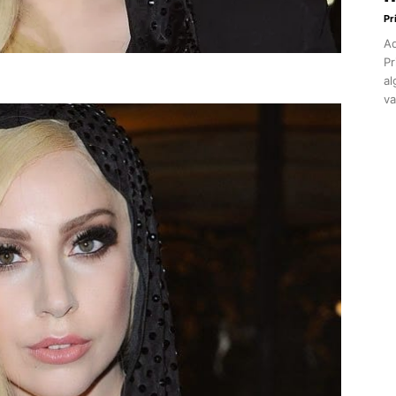
Pr
Aq
Pr
al
va