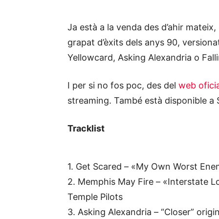
Ja està a la venda des d’ahir matei
grapat d’èxits dels anys 90, version
Yellowcard, Asking Alexandria o Fall
I per si no fos poc, des del
web oficia
streaming. També està disponible a S
Tracklist
1. Get Scared – «My Own Worst Enem
2. Memphis May Fire – «Interstate L
Temple Pilots
3. Asking Alexandria – “Closer” origi