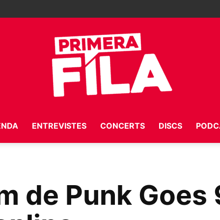
ENDA
ENTREVISTES
CONCERTS
DISCS
PODC
Primera
m de Punk Goes
Fila