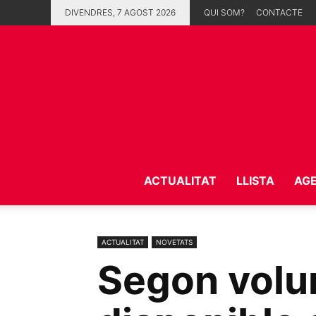
DIVENDRES, 7 AGOST 2026
QUI SOM?
CONTACTE
ACTUALITAT
LLISTA
AG
ACTUALITAT
NOVETATS
Segon volu