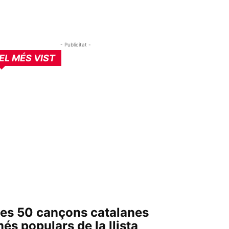
- Publicitat -
EL MÉS VIST
es 50 cançons catalanes
és populars de la llista