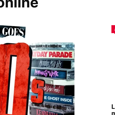
online
L
m