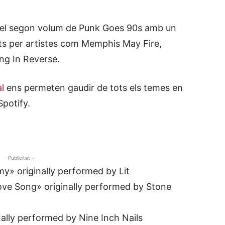
x, el segon volum de Punk Goes 90s amb un
ats per artistes com Memphis May Fire,
ing In Reverse.
l
ens permeten gaudir de tots els temes en
potify.
- Publicitat -
y» originally performed by Lit
ove Song» originally performed by Stone
nally performed by Nine Inch Nails