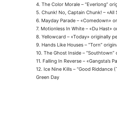
4. The Color Morale – “Everlong” ori
5. Chunk! No, Captain Chunk! – «All
6. Mayday Parade – «Comedown» ori
7. Motionless In White – «Du Hast» 
8. Yellowcard – «Today» originally
9. Hands Like Houses – “Torn” origin
10. The Ghost Inside – “Southtown” 
11. Falling In Reverse – «Gangsta’s P
12. Ice Nine Kills – “Good Riddance (
Green Day