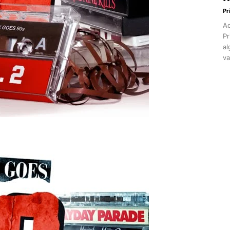
Pr
Aq
Pr
al
va