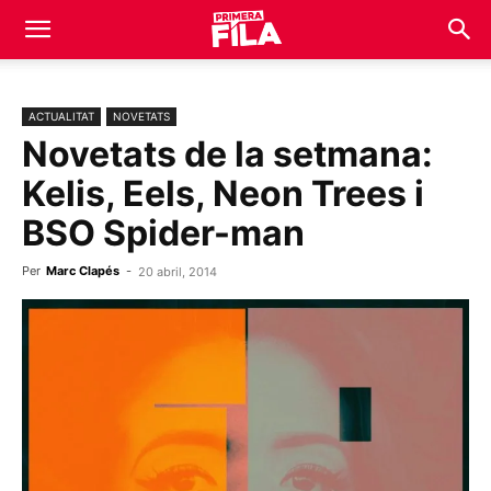
ACTUALITAT
NOVETATS
Novetats de la setmana:
Kelis, Eels, Neon Trees i
BSO Spider-man
Per
Marc Clapés
-
20 abril, 2014