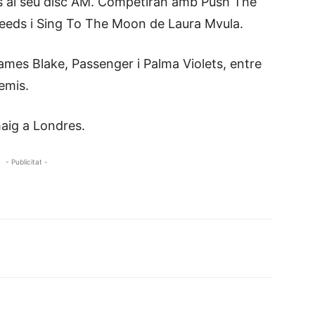
ies al seu disc AM. Competiran amb Push The
eds i Sing To The Moon de Laura Mvula.
ames Blake, Passenger i Palma Violets, entre
emis.
maig a Londres.
- Publicitat -