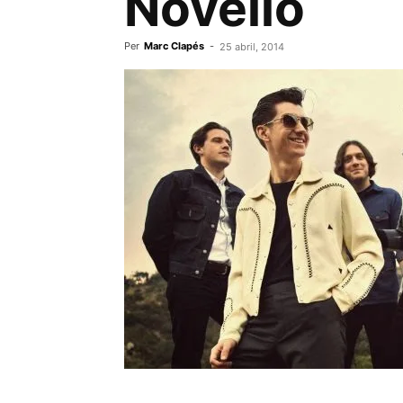
Novello
Per
Marc Clapés
-
25 abril, 2014