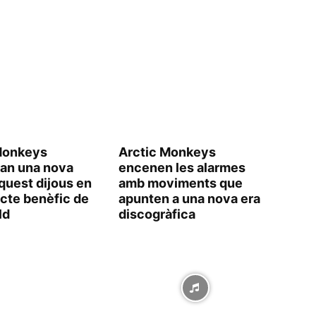
Monkeys
Arctic Monkeys
ran una nova
encenen les alarmes
quest dijous en
amb moviments que
ecte benèfic de
apunten a una nova era
ld
discogràfica