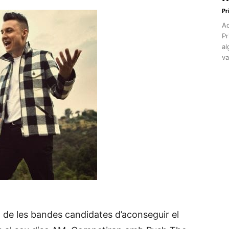
Pr
Aq
Pr
al
va
 de les bandes candidates d’aconseguir el