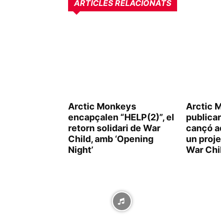
ARTICLES RELACIONATS
Arctic Monkeys
Arctic 
encapçalen “HELP(2)”, el
publica
retorn solidari de War
cançó a
Child, amb ‘Opening
un proj
Night’
War Chi