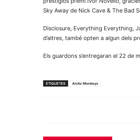
prestigiós premi Ivor Novello, gràc
Sky Away de Nick Cave & The Bad Se
Disclosure, Everything Everything, J
d’altres, també opten a algun dels pr
Els guardons s’entregaran el 22 de 
ETIQUETES
Arctic Monkeys