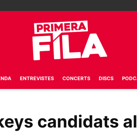
ENDA
ENTREVISTES
CONCERTS
DISCS
PODC
Primera
eys candidats al
Fila