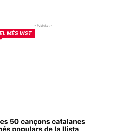
- Publicitat -
EL MÉS VIST
es 50 cançons catalanes
és populars de la llista