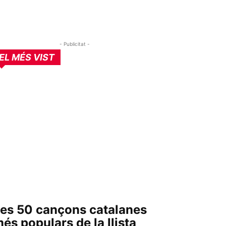
- Publicitat -
EL MÉS VIST
es 50 cançons catalanes
és populars de la llista