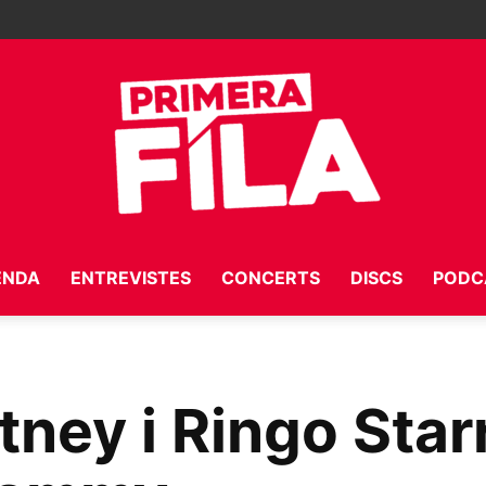
ENDA
ENTREVISTES
CONCERTS
DISCS
PODC
Primera
ney i Ringo Star
Fila