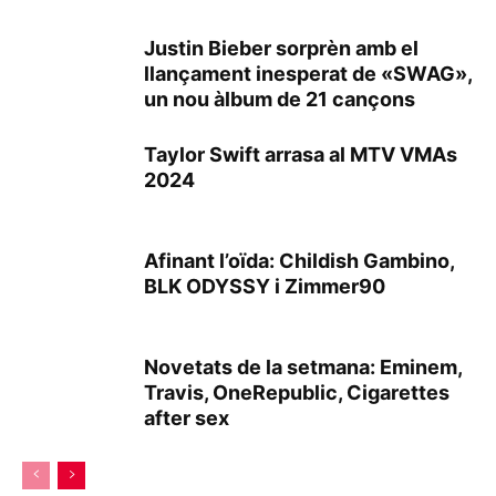
Justin Bieber sorprèn amb el
llançament inesperat de «SWAG»,
un nou àlbum de 21 cançons
Taylor Swift arrasa al MTV VMAs
2024
Afinant l’oïda: Childish Gambino,
BLK ODYSSY i Zimmer90
Novetats de la setmana: Eminem,
Travis, OneRepublic, Cigarettes
after sex