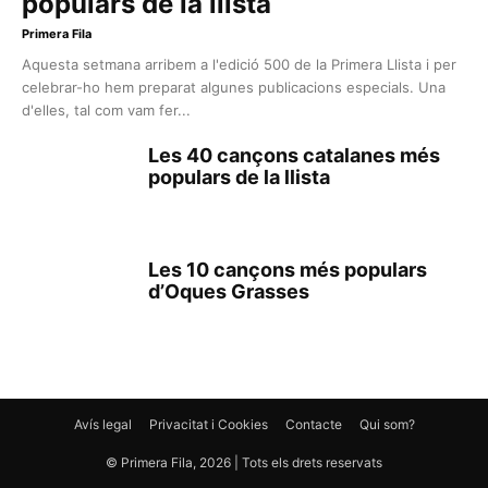
populars de la llista
Primera Fila
Aquesta setmana arribem a l'edició 500 de la Primera Llista i per
celebrar-ho hem preparat algunes publicacions especials. Una
d'elles, tal com vam fer...
Les 40 cançons catalanes més
populars de la llista
Les 10 cançons més populars
d’Oques Grasses
Avís legal
Privacitat i Cookies
Contacte
Qui som?
© Primera Fila, 2026 | Tots els drets reservats