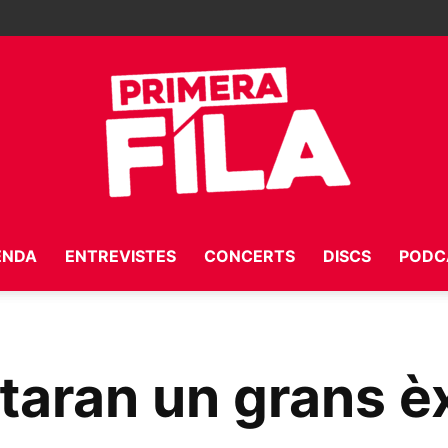
ENDA
ENTREVISTES
CONCERTS
DISCS
PODC
Primera
taran un grans è
Fila