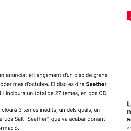
n anunciat el llançament d’un disc de grans
roper mes d’octubre. El disc es dirà
Seether
3
i inclourà un total de 27 temes, en dos CD.
L
 inclourà 3 temes inèdits, un dels quals, un
m
eruca Salt “Seether”, que va acabar donant
Pr
ormació.
Aq