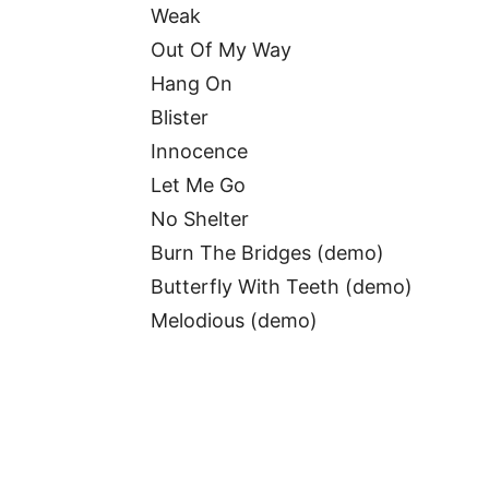
Weak
Out Of My Way
Hang On
Blister
Innocence
Let Me Go
No Shelter
Burn The Bridges (demo)
Butterfly With Teeth (demo)
Melodious (demo)