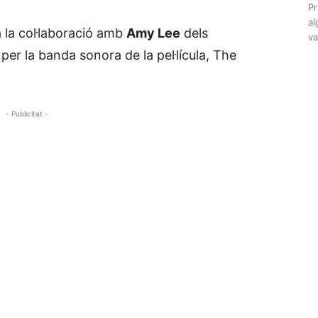
Pr
al
à la col·laboració amb
Amy Lee
dels
va
 per la banda sonora de la pel·lícula, The
- Publicitat -