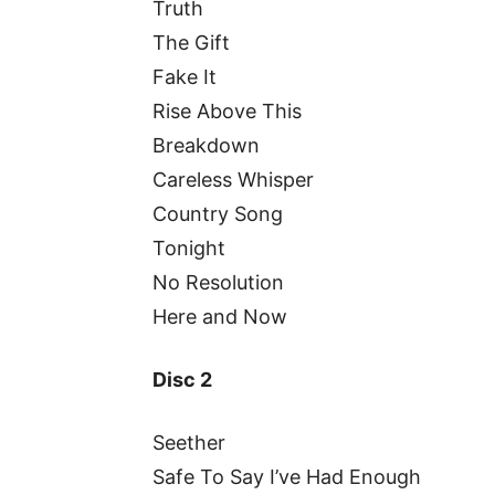
Truth
The Gift
Fake It
Rise Above This
Breakdown
Careless Whisper
Country Song
Tonight
No Resolution
Here and Now
Disc 2
Seether
Safe To Say I’ve Had Enough