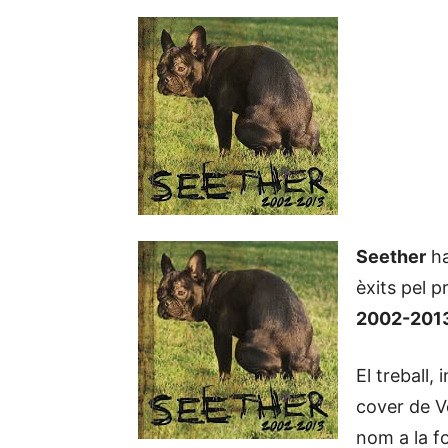
Seether
ha
èxits pel p
2002-201
El treball,
cover de V
nom a la f