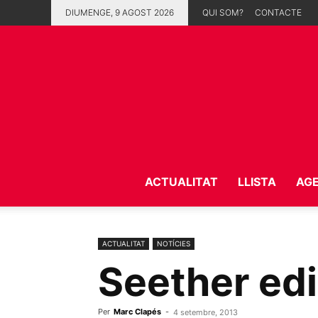
DIUMENGE, 9 AGOST 2026
QUI SOM?
CONTACTE
ACTUALITAT
LLISTA
AG
ACTUALITAT
NOTÍCIES
Seether edi
Per
Marc Clapés
-
4 setembre, 2013