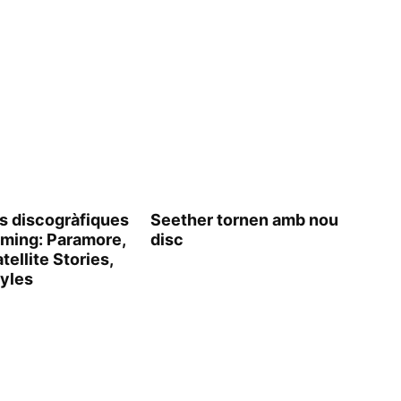
s discogràfiques
Seether tornen amb nou
aming: Paramore,
disc
tellite Stories,
tyles