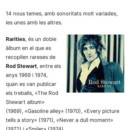
14 nous temes, amb sonoritats molt variades,
les unes amb les altres.
Rarities
, és un doble
àlbum en el que es
recopilen rareses de
Rod Stewart
, entre els
anys 1969 i 1974,
quan es van publicar
els treballs, «The Rod
Stewart album»
(1969), «Gasoline alley» (1970), «Every picture
tells a story» (1971), «Never a dull moment»
(1972) i «Smiler» (1974).