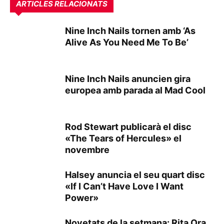
ARTICLES RELACIONATS
Nine Inch Nails tornen amb ‘As
Alive As You Need Me To Be’
Nine Inch Nails anuncien gira
europea amb parada al Mad Cool
Rod Stewart publicarà el disc
«The Tears of Hercules» el
novembre
Halsey anuncia el seu quart disc
«If I Can’t Have Love I Want
Power»
Novetats de la setmana: Rita Ora,