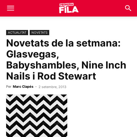
ACTUALITAT
NOVETATS
Novetats de la setmana:
Glasvegas,
Babyshambles, Nine Inch
Nails i Rod Stewart
Per
Marc Clapés
-
2 setembre, 2013