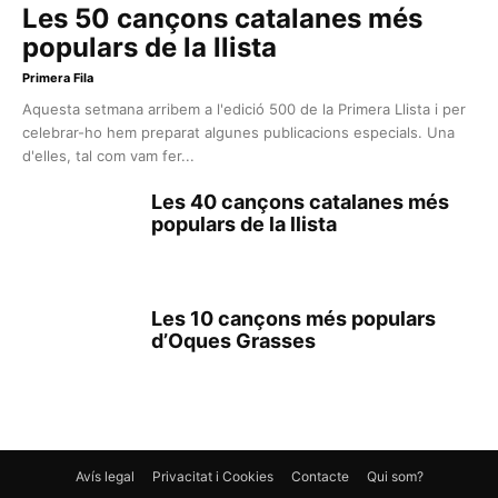
Les 50 cançons catalanes més
populars de la llista
Primera Fila
Aquesta setmana arribem a l'edició 500 de la Primera Llista i per
celebrar-ho hem preparat algunes publicacions especials. Una
d'elles, tal com vam fer...
Les 40 cançons catalanes més
populars de la llista
Les 10 cançons més populars
d’Oques Grasses
Avís legal
Privacitat i Cookies
Contacte
Qui som?