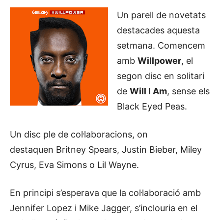
Un parell de novetats
destacades aquesta
setmana. Comencem
amb
Willpower
, el
segon disc en solitari
de
Will I Am
, sense els
Black Eyed Peas.
Un disc ple de col·laboracions, on
destaquen Britney Spears, Justin Bieber, Miley
Cyrus, Eva Simons o Lil Wayne.
En principi s’esperava que la col·laboració amb
Jennifer Lopez i Mike Jagger, s’inclouria en el