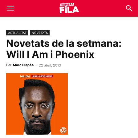
ACTUALITAT
NOVETATS
Novetats de la setmana:
Will I Am i Phoenix
Per
Marc Clapés
-
22 abril, 2013