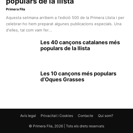
populars de la llista
Primera Fila
Aquesta setmana arribem a l'edició 500 de la Primera Llista i per
celebrar-ho hem preparat algunes publicacions especials. Una
d'elles, tal com vam fer...
Les 40 cançons catalanes més
populars de la llista
Les 10 cançons més populars
d’Oques Grasses
Avís legal
Privacitat i Cookies
Contacte
Qui som?
© Primera Fila, 2026 | Tots els drets reservats