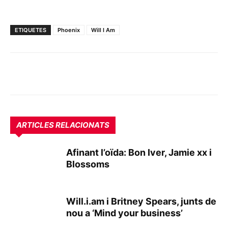
ETIQUETES
Phoenix
Will I Am
ARTICLES RELACIONATS
Afinant l’oïda: Bon Iver, Jamie xx i
Blossoms
Will.i.am i Britney Spears, junts de
nou a ‘Mind your business’